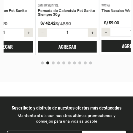
SANITO SIEMPRE
WAYRA
Pomada de Calendula Pet Sanito
Tiras Nasales Wayra 30 unid
Siempre 30g
S/
59
.
00
S/
42
.
42
S/
49
.
90
－
＋
＋
－
＋
AGREGAR
AGREGAR
Suscríbete y disfruta de nuestras ofertas más destacadas
Mantente al día con nuestras últimas promociones y
consejos para una vida saludable