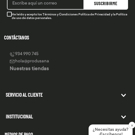
SUSCRIBIRME
He leído y acepto los
Términos y Condiciones
Política de Privacidad
y la
Política
de uso de datos personales.
CONTÁCTANOS
934 990 745
hola@produsana
Nuestras tiendas
SERVICIO AL CLIENTE
INSTITUCIONAL
×
¿Necesitas ayuda?
¡Escríbenos!