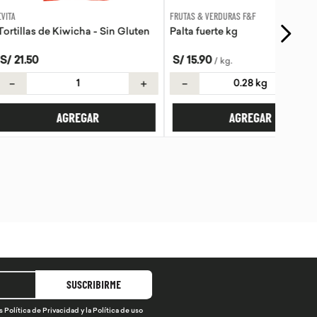
FRUTAS & VERDURAS F&F
Kiwicha - Sin Gluten
Palta fuerte kg
S/
15
.
90
/
kg
.
＋
－
＋
AGREGAR
AGREGAR
SUSCRIBIRME
s
Política de Privacidad
y la
Política de uso