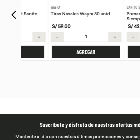
WAYRA
SANITO SIEMPRE
anito
Tiras Nasales Wayra 30 unid
Pomada de Calendu
Siempre 30g
S/
59
.
00
S/
42
.
42
S/
49
.
90
＋
－
＋
－
AGREGAR
AGREG
Suscríbete y disfruta de nuestras ofertas m
Mantente al día con nuestras últimas promociones y consej