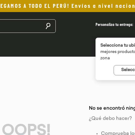
LEGAMOS A TODO EL PERÚ! Envíos a nivel nacion
Buscar productos
Personaliza tu entrega:
Selecciona tu ub
mejores producto
zona
Selecc
No se encontró nin
¿Qué debo hacer?
OOPS!
Comprueba los