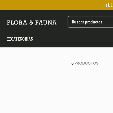
¡L
TÉRMINOS MÁS BUSCADOS
1
.
helado
2
.
pan
CATEGORÍAS
3
.
aceite oliva
4
.
pomadas sanito siempre
5
.
kefir
0
PRODUCTOS
6
.
purita
7
.
yogurt
8
.
cafe
9
.
chocolate
10
.
proteina