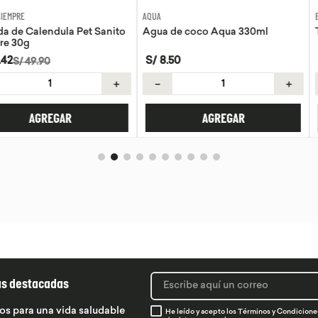
AQUA
EVITA
la Pet Sanito
Agua de coco Aqua 330ml
Tortillas de 
S/
8
.
50
S/
21
.
50
＋
－
＋
－
AR
AGREGAR
ás destacadas
os para una vida saludable
He leído y acepto los
Términos y Condicione