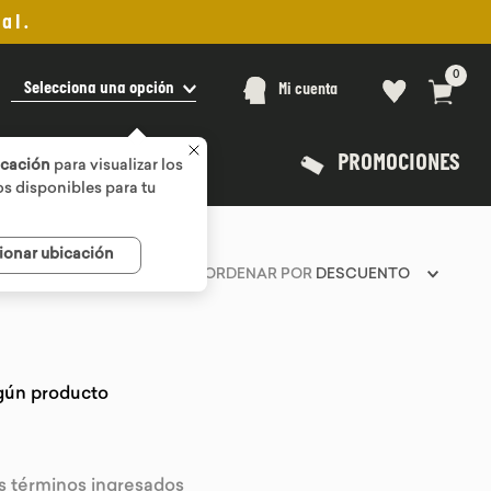
al.
0
Selecciona una opción
Mi cuenta
PROMOCIONES
icación
para visualizar los
s disponibles para tu
ionar ubicación
ORDENAR POR
DESCUENTO
gún producto
 términos ingresados