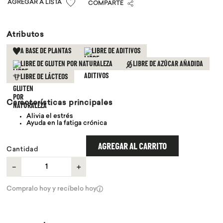
COMPARTE
9
.
proteina
10
.
infusiones
Atributos
A BASE DE PLANTAS
LIBRE DE ADITIVOS
LIBRE DE GLUTEN POR NATURALEZA
LIBRE DE AZÚCAR AÑADIDA
LIBRE DE LÁCTEOS
Características principales
Alivia el estrés
Ayuda en la fatiga crónica
AGREGAR AL CARRITO
Cantidad
－
＋
Compralo hoy y recíbelo hoy