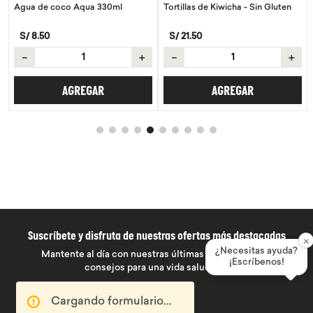
Agua de coco Aqua 330ml
Tortillas de Kiwicha - Sin Gluten
S/
8
.
50
S/
21
.
50
－
＋
－
＋
AGREGAR
AGREGAR
Suscríbete y disfruta de nuestras ofertas más destacadas
×
¿Necesitas ayuda?
Mantente al día con nuestras últimas promociones y
¡Escríbenos!
consejos para una vida saludable
Cargando formulario...