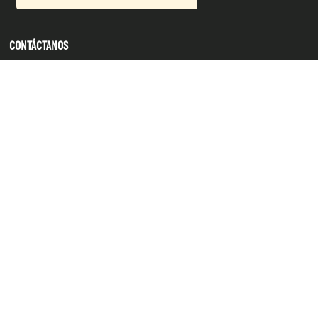
CONTÁCTANOS
934 990 745
hola@produsana
Nuestras tiendas
SERVICIO AL CLIENTE
INSTITUCIONAL
MEDIOS DE PAGO