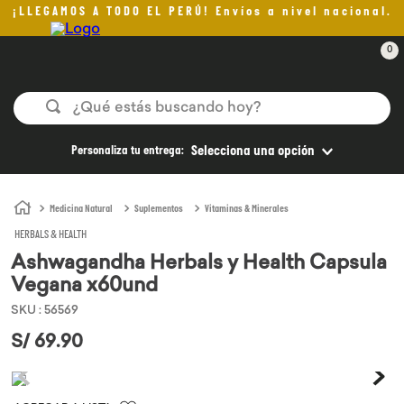
¡LLEGAMOS A TODO EL PERÚ! Envíos a nivel nacional.
0
¿Qué estás buscando hoy?
TÉRMINOS MÁS BUSCADOS
Personaliza tu entrega:
Selecciona una opción
1
.
helado
2
.
pomadas sanito siempre
Medicina Natural
Suplementos
Vitaminas & Minerales
HERBALS & HEALTH
3
.
pan
Ashwagandha Herbals y Health Capsula
4
.
kefir
Vegana x60und
5
.
aceite oliva
SKU
:
56569
6
.
purita
S/
69
.
90
7
.
cafe
8
.
chocolate