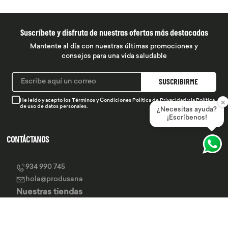
Suscríbete y disfruta de nuestras ofertas más destacadas
Mantente al día con nuestras últimas promociones y
consejos para una vida saludable
SUSCRIBIRME
×
He leído y acepto los
Términos y Condiciones
Política de Privacidad
y la
Política
de uso de datos personales.
¿Necesitas ayuda?
¡Escríbenos!
CONTÁCTANOS
934 990 745
hola@produsana
Nuestras tiendas