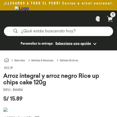
¡LLEGAMOS A TODO EL PERÚ! Envíos a nivel nacional.
0
¿Qué estás buscando hoy?
TÉRMINOS MÁS BUSCADOS
Personaliza tu entrega:
Selecciona una opción
1
.
helado
2
.
pan
Abarrotes
Galletas & Golosinas
Galletas De Arroz
RICE UP
3
.
aceite oliva
Arroz integral y arroz negro Rice up
4
.
kefir
chips cake 120g
5
.
pomadas sanito siempre
SKU
:
84456
6
.
yogurt
S/
15
.
89
7
.
purita
8
.
cafe