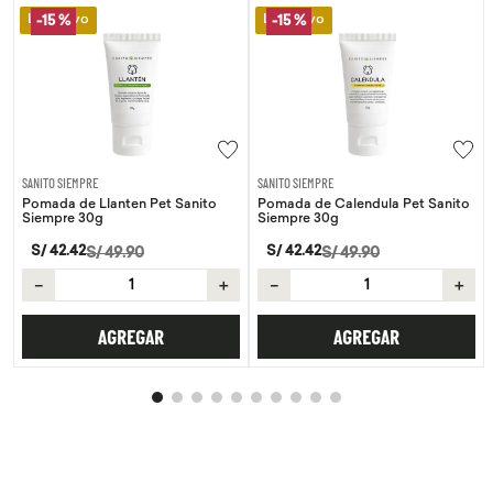
Lo Nuevo
Lo Nuevo
-
15 %
-
15 %
SANITO SIEMPRE
SANITO SIEMPRE
Pomada de Llanten Pet Sanito
Pomada de Calendula Pet Sanito
Siempre 30g
Siempre 30g
S/
42
.
42
S/
42
.
42
S/
49
.
90
S/
49
.
90
－
＋
－
＋
AGREGAR
AGREGAR