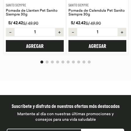
SANITO SIEMPRE
WAYRA
n Pet Sanito
Pomada de Calendula Pet Sanito
Tiras Nasales Wayra 
Siempre 30g
S/
59
.
00
S/
42
.
42
0
S/
49
.
90
－
＋
－
＋
AGREGA
EGAR
AGREGAR
Suscríbete y disfruta de nuestras ofertas más destacadas
Mantente al día con nuestras últimas promociones y
consejos para una vida saludable