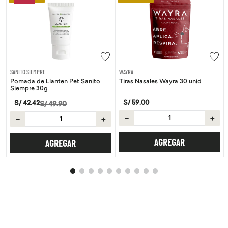
SANITO SIEMPRE
WAYRA
Pomada de Llanten Pet Sanito
Tiras Nasales Wayra 30 unid
Siempre 30g
S/
59
.
00
S/
42
.
42
S/
49
.
90
－
＋
－
＋
AGREGAR
AGREGAR