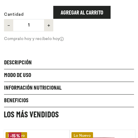
9
.
chocolate
AGREGAR AL CARRITO
Cantidad
10
.
proteina
－
＋
Compralo hoy y recíbelo hoy
DESCRIPCIÓN
MODO DE USO
INFORMACIÓN NUTRICIONAL
BENEFICIOS
LOS MÁS VENDIDOS
Lo Nuevo
Lo Nuevo
-
15 %