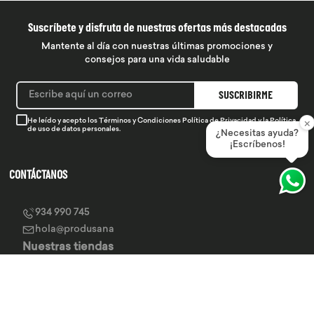
Suscríbete y disfruta de nuestras ofertas más destacadas
Mantente al día con nuestras últimas promociones y
consejos para una vida saludable
SUSCRIBIRME
×
He leído y acepto los
Términos y Condiciones
Política de Privacidad
y la
Política
de uso de datos personales.
¿Necesitas ayuda?
¡Escríbenos!
CONTÁCTANOS
934 990 745
hola@produsana
Nuestras tiendas