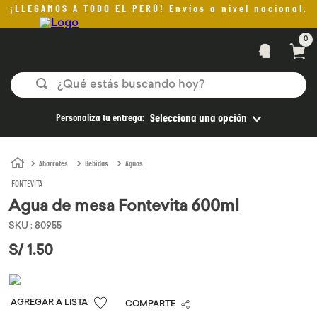
¡LLEGAMOS A TODO EL PERÚ! Envíos a nivel nacional.
0
¿Qué estás buscando hoy?
TÉRMINOS MÁS BUSCADOS
Personaliza tu entrega:
Selecciona una opción
1
.
helado
2
.
pan
Abarrotes
Bebidas
Aguas
FONTEVITA
3
.
aceite oliva
Agua de mesa Fontevita 600ml
4
.
pomadas sanito siempre
SKU
:
80955
5
.
kefir
S/
1
.
50
6
.
purita
7
.
yogurt
COMPARTE
8
.
cafe