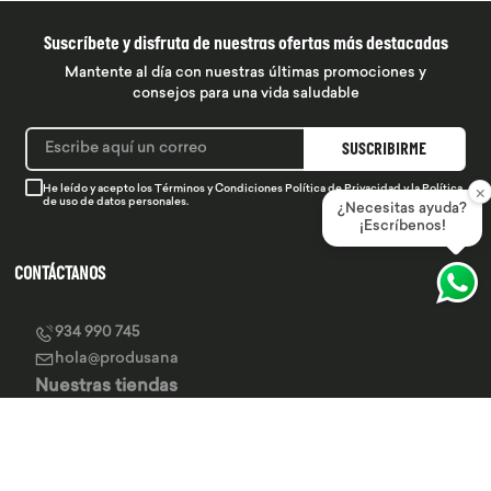
Suscríbete y disfruta de nuestras ofertas más destacadas
Mantente al día con nuestras últimas promociones y
consejos para una vida saludable
SUSCRIBIRME
×
He leído y acepto los
Términos y Condiciones
Política de Privacidad
y la
Política
de uso de datos personales.
¿Necesitas ayuda?
¡Escríbenos!
CONTÁCTANOS
934 990 745
hola@produsana
Nuestras tiendas