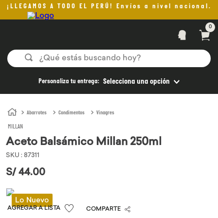
¡LLEGAMOS A TODO EL PERÚ! Envíos a nivel nacional.
0
¿Qué estás buscando hoy?
TÉRMINOS MÁS BUSCADOS
Personaliza tu entrega:
Selecciona una opción
1
.
helado
2
.
pan
Abarrotes
Condimentos
Vinagres
MILLAN
3
.
aceite oliva
Aceto Balsámico Millan 250ml
4
.
kefir
SKU
:
87311
5
.
pomadas sanito siempre
S/
44
.
00
6
.
yogurt
7
.
purita
Lo Nuevo
COMPARTE
8
.
cafe