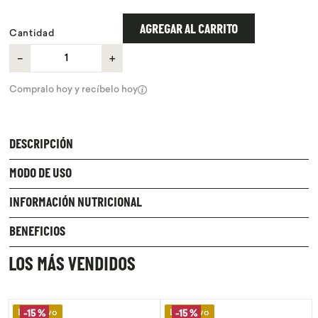
9
.
chocolate
AGREGAR AL CARRITO
Cantidad
10
.
proteina
－
＋
Compralo hoy y recíbelo hoy
DESCRIPCIÓN
MODO DE USO
INFORMACIÓN NUTRICIONAL
BENEFICIOS
LOS MÁS VENDIDOS
Lo Nuevo
Lo Nuevo
-
15 %
-
15 %