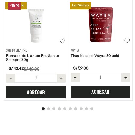
Lo Nuevo
Lo Nuevo
-
15 %
SANITO SIEMPRE
WAYRA
Pomada de Llanten Pet Sanito
Tiras Nasales Wayra 30 unid
Siempre 30g
S/
59
.
00
S/
42
.
42
S/
49
.
90
－
＋
－
＋
AGREGAR
AGREGAR