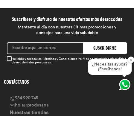
Suscríbete y disfruta de nuestras ofertas más destacadas
Mantente al día con nuestras últimas promociones y
consejos para una vida saludable
SUSCRIBIRME
×
He leído y acepto los
Términos y Condiciones
Política de Privacidad
y la
Política
de uso de datos personales.
¿Necesitas ayuda?
¡Escríbenos!
CONTÁCTANOS
934 990 745
hola@produsana
Nuestras tiendas