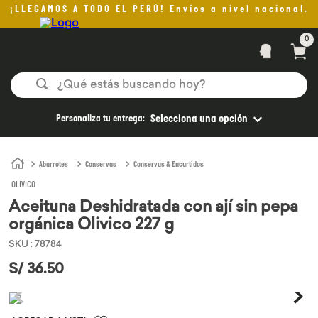
¡LLEGAMOS A TODO EL PERÚ! Envíos a nivel nacional.
0
¿Qué estás buscando hoy?
TÉRMINOS MÁS BUSCADOS
Personaliza tu entrega:
Selecciona una opción
1
.
helado
2
.
pan
Abarrotes
Conservas
Conservas & Encurtidos
OLIVICO
3
.
aceite oliva
Aceituna Deshidratada con ají sin pepa
4
.
pomadas sanito siempre
orgánica Olivico 227 g
5
.
kefir
SKU
:
78784
6
.
purita
S/
36
.
50
7
.
yogurt
8
.
cafe