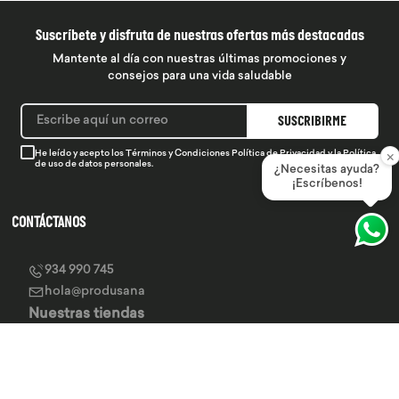
Suscríbete y disfruta de nuestras ofertas más destacadas
Mantente al día con nuestras últimas promociones y
consejos para una vida saludable
SUSCRIBIRME
×
He leído y acepto los
Términos y Condiciones
Política de Privacidad
y la
Política
de uso de datos personales.
¿Necesitas ayuda?
¡Escríbenos!
CONTÁCTANOS
934 990 745
hola@produsana
Nuestras tiendas