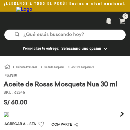
¡LLEGAMOS A TODO EL PERÚ! Envíos a nivel nacional.
0
¿Qué estás buscando hoy?
TÉRMINOS MÁS BUSCADOS
Personaliza tu entrega:
Selecciona una opción
1
.
helado
2
.
pan
Cuidado Personal
Cuidado Corporal
Aceites Corporales
NUA PERU
3
.
aceite oliva
Aceite de Rosas Mosqueta Nua 30 ml
4
.
pomadas sanito siempre
SKU
:
62545
5
.
kefir
S/
60
.
00
6
.
purita
7
.
yogurt
COMPARTE
8
.
cafe