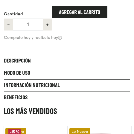
9
.
chocolate
AGREGAR AL CARRITO
Cantidad
10
.
proteina
－
＋
Compralo hoy y recíbelo hoy
DESCRIPCIÓN
MODO DE USO
INFORMACIÓN NUTRICIONAL
BENEFICIOS
LOS MÁS VENDIDOS
Lo Nuevo
Lo Nuevo
-
15 %