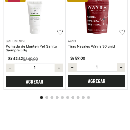
SANITO SIEMPRE
WAYRA
Pomada de Llanten Pet Sanito
Tiras Nasales Wayra 30 unid
Siempre 30g
S/
59
.
00
S/
42
.
42
S/
49
.
90
－
＋
－
＋
AGREGAR
AGREGAR