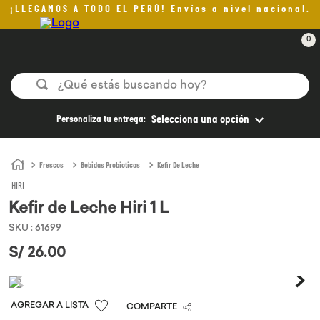
¡LLEGAMOS A TODO EL PERÚ! Envíos a nivel nacional.
0
¿Qué estás buscando hoy?
TÉRMINOS MÁS BUSCADOS
Personaliza tu entrega:
Selecciona una opción
1
.
helado
2
.
aceite oliva
Frescos
Bebidas Probioticas
Kefir De Leche
HIRI
3
.
pan
Kefir de Leche Hiri 1 L
4
.
kefir
SKU
:
61699
5
.
pomadas sanito siempre
S/
26
.
00
6
.
yogurt
7
.
chocolate
COMPARTE
8
.
cafe