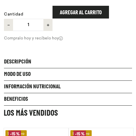
9
.
purita
AGREGAR AL CARRITO
Cantidad
10
.
proteina
－
＋
Compralo hoy y recíbelo hoy
DESCRIPCIÓN
MODO DE USO
INFORMACIÓN NUTRICIONAL
BENEFICIOS
LOS MÁS VENDIDOS
Lo Nuevo
Lo Nuevo
-
15 %
-
15 %