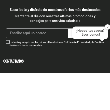
Suscríbete y disfruta de nuestras ofertas más destacadas
Mantente al día con nuestras últimas promociones y
consejos para una vida saludable
×
¿Necesitas ayuda?
SUSCRIBIRME
¡Escríbenos!
He leído y acepto los
Términos y Condiciones
Política de Privacidad
y la
Política
de uso de datos personales.
CONTÁCTANOS
934 990 745
hola@produsana
Nuestras tiendas
SERVICIO AL CLIENTE