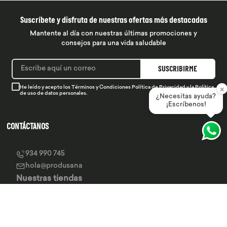
Suscríbete y disfruta de nuestras ofertas más destacadas
Mantente al día con nuestras últimas promociones y
consejos para una vida saludable
SUSCRIBIRME
×
He leído y acepto los
Términos y Condiciones
Política de Privacidad
y la
Política
de uso de datos personales.
¿Necesitas ayuda?
¡Escríbenos!
CONTÁCTANOS
934 990 745
hola@produsana
Nuestras tiendas