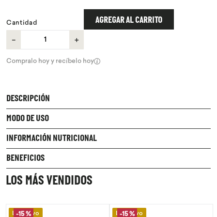
9
.
chocolate
AGREGAR AL CARRITO
Cantidad
10
.
proteina
－
＋
Compralo hoy y recíbelo hoy
DESCRIPCIÓN
MODO DE USO
INFORMACIÓN NUTRICIONAL
BENEFICIOS
LOS MÁS VENDIDOS
Lo Nuevo
Lo Nuevo
-
15 %
-
15 %