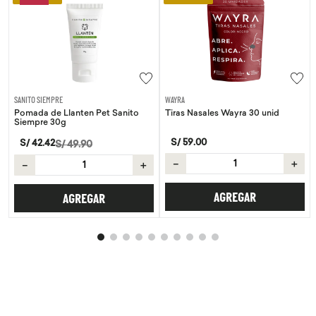
SANITO SIEMPRE
WAYRA
Pomada de Llanten Pet Sanito
Tiras Nasales Wayra 30 unid
Siempre 30g
S/
59
.
00
S/
42
.
42
S/
49
.
90
－
＋
－
＋
AGREGAR
AGREGAR