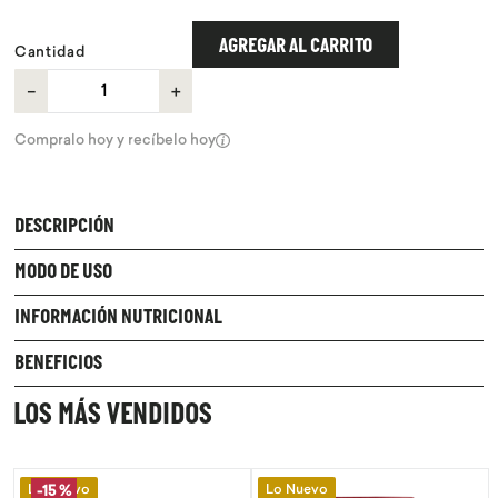
9
.
chocolate
AGREGAR AL CARRITO
Cantidad
10
.
proteina
－
＋
Compralo hoy y recíbelo hoy
DESCRIPCIÓN
MODO DE USO
INFORMACIÓN NUTRICIONAL
BENEFICIOS
LOS MÁS VENDIDOS
Lo Nuevo
Lo Nuevo
-
15 %