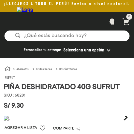
¡LLEGAMOS A TODO EL PERÚ! Envíos a nivel nacional.
0
¿Qué estás buscando hoy?
TÉRMINOS MÁS BUSCADOS
Personaliza tu entrega:
Selecciona una opción
1
.
helado
2
.
pan
Abarrotes
Frutos Secos
Deshidratados
SUFRUT
3
.
aceite oliva
PIÑA DESHIDRATADO 40G SUFRUT
4
.
pomadas sanito siempre
SKU
:
68281
5
.
kefir
S/
9
.
30
6
.
purita
7
.
yogurt
COMPARTE
8
.
cafe