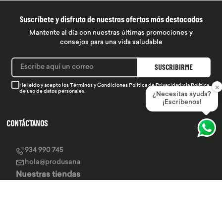
Suscríbete y disfruta de nuestras ofertas más destacadas
Mantente al día con nuestras últimas promociones y
consejos para una vida saludable
SUSCRIBIRME
×
He leído y acepto los
Términos y Condiciones
Política de Privacidad
y la
Política
de uso de datos personales.
¿Necesitas ayuda?
¡Escríbenos!
CONTÁCTANOS
934 990 745
hola@produsana
Nuestras tiendas