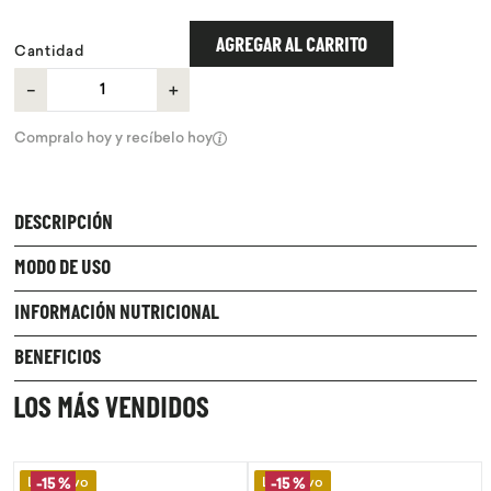
9
.
chocolate
AGREGAR AL CARRITO
Cantidad
10
.
proteina
－
＋
Compralo hoy y recíbelo hoy
DESCRIPCIÓN
MODO DE USO
INFORMACIÓN NUTRICIONAL
BENEFICIOS
LOS MÁS VENDIDOS
Lo Nuevo
Lo Nuevo
-
15 %
-
15 %