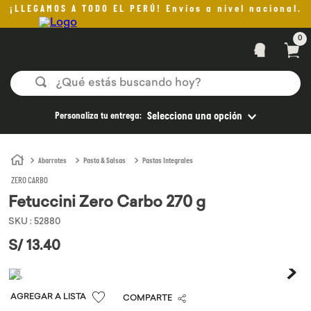
¡LLEGAMOS A TODO EL PERÚ! Envíos a nivel nacional.
0
¿Qué estás buscando hoy?
TÉRMINOS MÁS BUSCADOS
Personaliza tu entrega:
Selecciona una opción
1
.
helado
2
.
pan
Abarrotes
Pasta & Salsas
Pastas Integrales
ZERO CARBO
3
.
aceite oliva
Fetuccini Zero Carbo 270 g
4
.
kefir
SKU
:
52880
5
.
pomadas sanito siempre
S/
13
.
40
6
.
yogurt
7
.
purita
COMPARTE
8
.
cafe