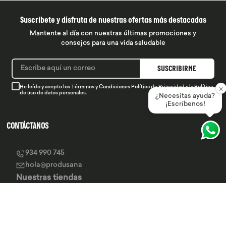
Suscríbete y disfruta de nuestras ofertas más destacadas
Mantente al día con nuestras últimas promociones y
consejos para una vida saludable
SUSCRIBIRME
×
He leído y acepto los
Términos y Condiciones
Política de Privacidad
y la
Política
de uso de datos personales.
¿Necesitas ayuda?
¡Escríbenos!
CONTÁCTANOS
934 990 745
hola@produsana
Nuestras tiendas