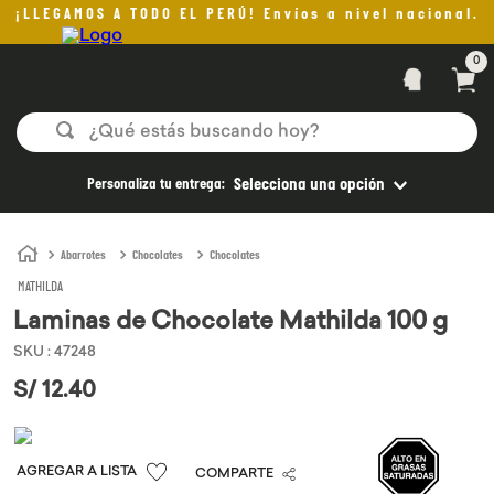
¡LLEGAMOS A TODO EL PERÚ! Envíos a nivel nacional.
0
¿Qué estás buscando hoy?
TÉRMINOS MÁS BUSCADOS
Personaliza tu entrega:
Selecciona una opción
1
.
helado
2
.
pan
Abarrotes
Chocolates
Chocolates
MATHILDA
3
.
aceite oliva
Laminas de Chocolate Mathilda 100 g
4
.
pomadas sanito siempre
SKU
:
47248
5
.
kefir
S/
12
.
40
6
.
purita
7
.
yogurt
COMPARTE
8
.
cafe