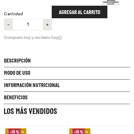
9
.
chocolate
AGREGAR AL CARRITO
Cantidad
10
.
proteina
－
＋
Compralo hoy y recíbelo hoy
DESCRIPCIÓN
MODO DE USO
INFORMACIÓN NUTRICIONAL
BENEFICIOS
LOS MÁS VENDIDOS
Lo Nuevo
Lo Nuevo
-
15 %
-
15 %