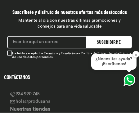
Suscríbete y disfruta de nuestras ofertas más destacadas
Mantente al día con nuestras últimas promociones y
consejos para una vida saludable
SUSCRIBIRME
×
He leído y acepto los
Términos y Condiciones
Política de Privacidad
y la
Política
de uso de datos personales.
¿Necesitas ayuda?
¡Escríbenos!
CONTÁCTANOS
934 990 745
hola@produsana
Nuestras tiendas