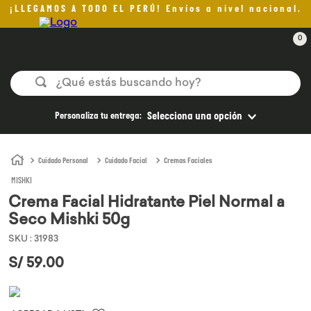
¡LLEGAMOS A TODO EL PERÚ! Envíos a nivel nacional.
0
¿Qué estás buscando hoy?
TÉRMINOS MÁS BUSCADOS
Personaliza tu entrega:
Selecciona una opción
1
.
helado
2
.
aceite oliva
Cuidado Personal
Cuidado Facial
Cremas Faciales
MISHKI
3
.
pan
Crema Facial Hidratante Piel Normal a
4
.
kefir
Seco Mishki 50g
5
.
pomadas sanito siempre
SKU
:
31983
6
.
yogurt
S/
59
.
00
7
.
chocolate
8
.
cafe