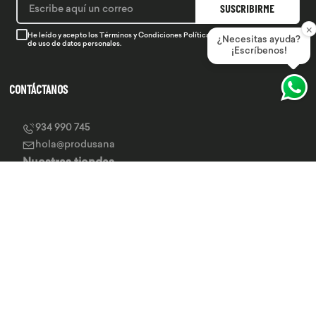
SUSCRIBIRME
×
He leído y acepto los
Términos y Condiciones
Política de Privacidad
y la
Política
¿Necesitas ayuda?
de uso de datos personales.
¡Escríbenos!
CONTÁCTANOS
934 990 745
hola@produsana
Nuestras tiendas
SERVICIO AL CLIENTE
INSTITUCIONAL