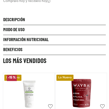
Compralo hoy y recíbelo hoy
DESCRIPCIÓN
MODO DE USO
INFORMACIÓN NUTRICIONAL
BENEFICIOS
LOS MÁS VENDIDOS
Lo Nuevo
Lo Nuevo
-
15 %