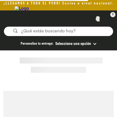
¡LLEGAMOS A TODO EL PERÚ! Envíos a nivel nacional.
0
¿Qué estás buscando hoy?
TÉRMINOS MÁS BUSCADOS
Personaliza tu entrega:
Selecciona una opción
1
.
helado
2
.
pan
3
.
aceite oliva
4
.
pomadas sanito siempre
5
.
kefir
6
.
purita
7
.
yogurt
8
.
cafe