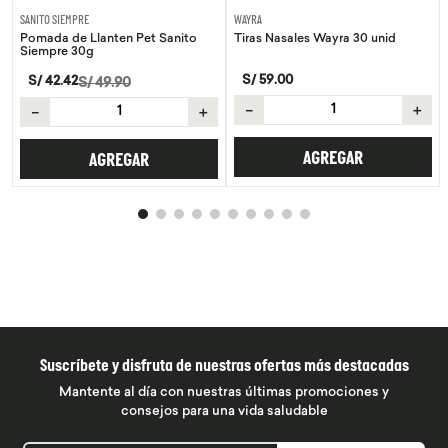
SANITO SIEMPRE
WAYRA
Pomada de Llanten Pet Sanito
Tiras Nasales Wayra 30 unid
Siempre 30g
S/
59
.
00
S/
42
.
42
S/
49
.
90
－
＋
－
＋
AGREGAR
AGREGAR
Suscríbete y disfruta de nuestras ofertas más destacadas
Mantente al día con nuestras últimas promociones y
consejos para una vida saludable