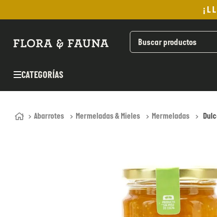
¡L
TÉRMINOS MÁS BUSCADOS
1
.
helado
2
.
aceite oliva
CATEGORÍAS
3
.
pan
4
.
kefir
5
.
pomadas sanito siempre
Abarrotes
Mermeladas & Mieles
Mermeladas
Dulc
6
.
yogurt
7
.
chocolate
8
.
cafe
9
.
purita
10
.
proteina