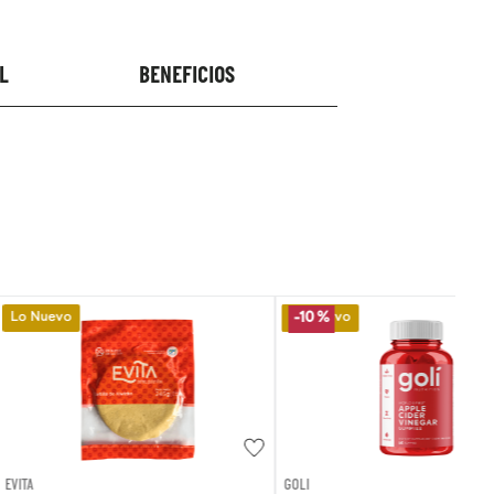
L
BENEFICIOS
Lo Nuevo
-
10 %
GOLI