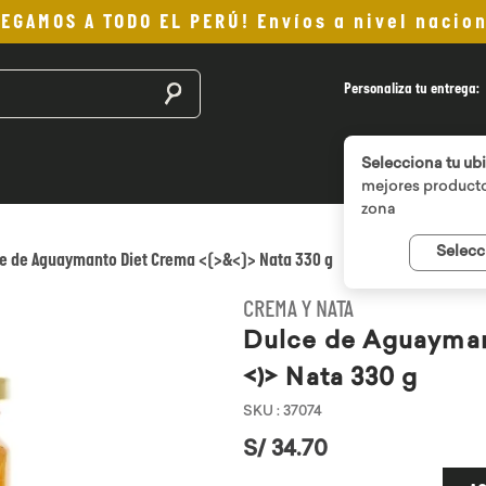
LEGAMOS A TODO EL PERÚ! Envíos a nivel nacion
Buscar productos
Personaliza tu entrega:
Selecciona tu ub
mejores producto
zona
Selecc
e de Aguaymanto Diet Crema <(>&<)> Nata 330 g
CREMA Y NATA
Dulce de Aguayman
<)> Nata 330 g
SKU
:
37074
S/
34
.
70