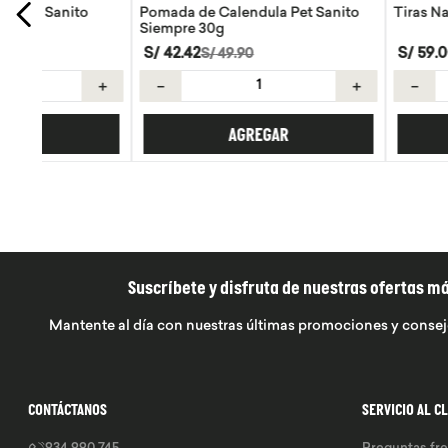
Pomada de Calendula Pet Sanito
Tiras Nasales Wayra 
Siempre 30g
S/
42
.
42
S/
59
.
00
S/
49
.
90
＋
－
＋
－
AGREGAR
AGREGA
Suscríbete y disfruta de nuestras ofertas m
Mantente al día con nuestras últimas promociones y consej
CONTÁCTANOS
SERVICIO AL C