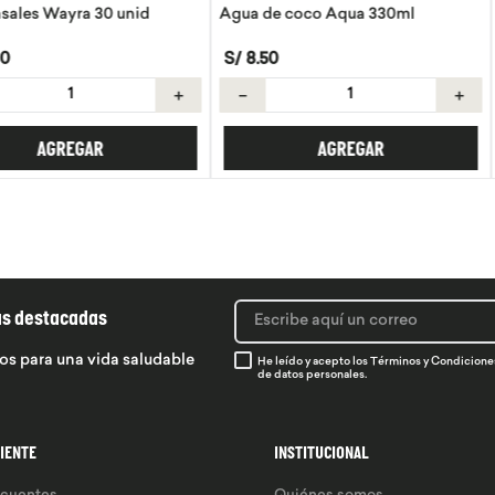
30 unid
Agua de coco Aqua 330ml
Tortillas de 
S/
8
.
50
S/
21
.
50
＋
－
＋
－
R
AGREGAR
ás destacadas
os para una vida saludable
He leído y acepto los
Términos y Condicione
de datos personales.
LIENTE
INSTITUCIONAL