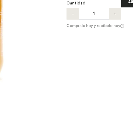
AG
Cantidad
－
＋
Compralo hoy y recíbelo hoy