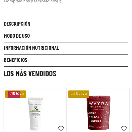
Compralo hoy y recíbelo hoy
DESCRIPCIÓN
MODO DE USO
INFORMACIÓN NUTRICIONAL
BENEFICIOS
LOS MÁS VENDIDOS
Lo Nuevo
Lo Nuevo
-
15 %