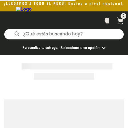
¡LLEGAMOS A TODO EL PERÚ! Envíos a nivel nacional.
0
¿Qué estás buscando hoy?
TÉRMINOS MÁS BUSCADOS
Personaliza tu entrega:
Selecciona una opción
1
.
helado
2
.
pan
3
.
aceite oliva
4
.
pomadas sanito siempre
5
.
kefir
6
.
purita
7
.
yogurt
8
.
cafe