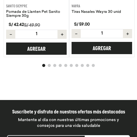
SANITO SIEMPRE
WAYRA
Pomada de Llanten Pet Sanito
Tiras Nasales Wayra 30 unid
Siempre 30g
S/
59
.
00
S/
42
.
42
S/
49
.
90
－
＋
－
＋
AGREGAR
AGREGAR
Suscríbete y disfruta de nuestras ofertas más destacadas
Mantente al día con nuestras últimas promociones y
consejos para una vida saludable