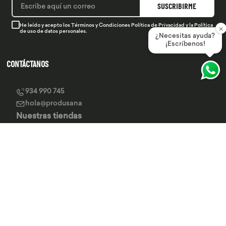
SUSCRIBIRME
He leído y acepto los
Términos y Condiciones
Política de Privacidad
y la
Política
×
de uso de datos personales.
¿Necesitas ayuda?
¡Escríbenos!
CONTÁCTANOS
934 990 745
hola@produsana
Nuestras tiendas
SERVICIO AL CLIENTE
INSTITUCIONAL