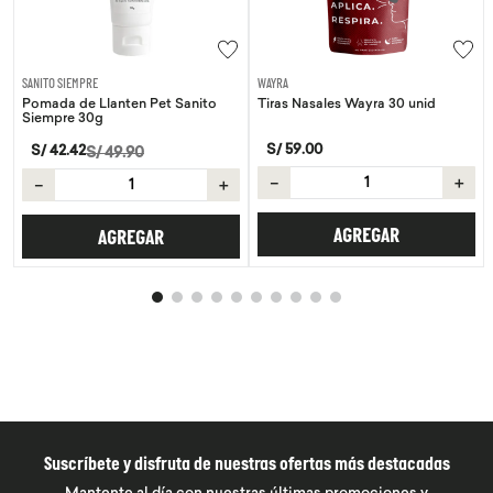
SANITO SIEMPRE
WAYRA
Pomada de Llanten Pet Sanito
Tiras Nasales Wayra 30 unid
Siempre 30g
S/
59
.
00
S/
42
.
42
S/
49
.
90
－
＋
－
＋
AGREGAR
AGREGAR
Suscríbete y disfruta de nuestras ofertas más destacadas