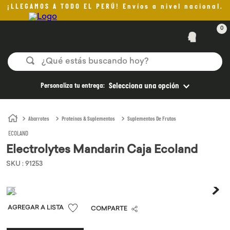
¡LLEGAMOS A TODO EL PERÚ! Envíos a nivel nacional.
0
¿Qué estás buscando hoy?
TÉRMINOS MÁS BUSCADOS
Personaliza tu entrega:
Selecciona una opción
1
.
helado
2
.
pan
Abarrotes
Proteínas & Suplementos
Suplementos De Frutas
ECOLAND
3
.
aceite oliva
Electrolytes Mandarin Caja Ecoland
4
.
pomadas sanito siempre
SKU
:
91253
5
.
kefir
6
.
purita
7
.
yogurt
COMPARTE
8
.
cafe