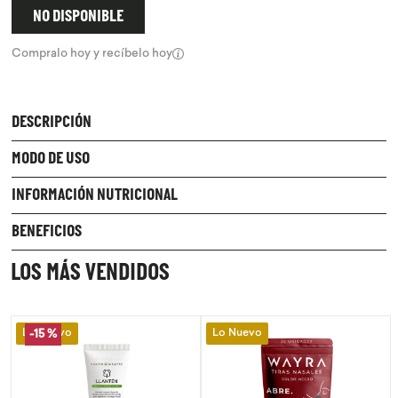
NO DISPONIBLE
9
.
chocolate
Compralo hoy y recíbelo hoy
10
.
proteina
DESCRIPCIÓN
MODO DE USO
INFORMACIÓN NUTRICIONAL
BENEFICIOS
LOS MÁS VENDIDOS
Lo Nuevo
Lo Nuevo
-
15 %