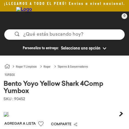
¡LLEGAMOS A TODO EL PERÚ! Envíos a nivel nacional.
0
¿Qué estás buscando hoy?
TÉRMINOS MÁS BUSCADOS
Personaliza tu entrega:
Selecciona una opción
1
.
helado
2
.
pan
Hogar Y Limpieza
Hogar
Táperes & Conservadores
YUMBOX
3
.
aceite oliva
Bento Yoyo Yellow Shark 4Comp
4
.
kefir
Yumbox
5
.
pomadas sanito siempre
SKU
:
90452
6
.
yogurt
7
.
purita
COMPARTE
8
.
cafe