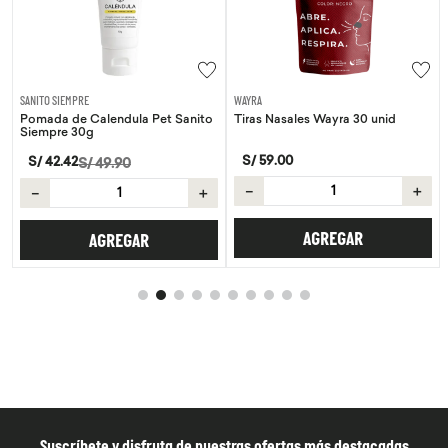
E
WAYRA
AQUA
Calendula Pet Sanito
Tiras Nasales Wayra 30 unid
Agua de coco
g
S/
59
.
00
S/
8
.
50
/
49
.
90
－
＋
－
＋
AGREGAR
AG
AGREGAR
Suscríbete y disfruta de nuestras ofertas más destacadas