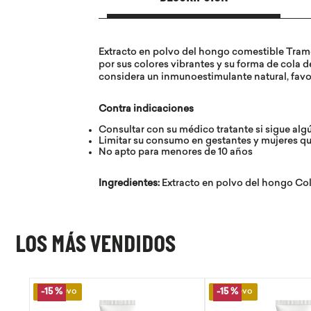
Extracto en polvo del hongo comestible Trame
por sus colores vibrantes y su forma de cola d
considera un inmunoestimulante natural, fav
Contra indicaciones
Consultar con su médico tratante si sigue alg
Limitar su consumo en gestantes y mujeres qu
No apto para menores de 10 años
Ingredientes:
Extracto en polvo del hongo Cola
LOS MÁS VENDIDOS
Lo Nuevo
Lo Nuevo
-
15 %