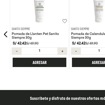
SANITO SIEMPRE
WAYRA
Pomada de Calendula Pet Sanito
Tiras Nasales Wayra 
Siempre 30g
S/
42
.
42
S/
59
.
00
S/
49
.
90
＋
－
＋
－
AGREGAR
AGREGA
Suscríbete y disfruta de nuestras ofertas m