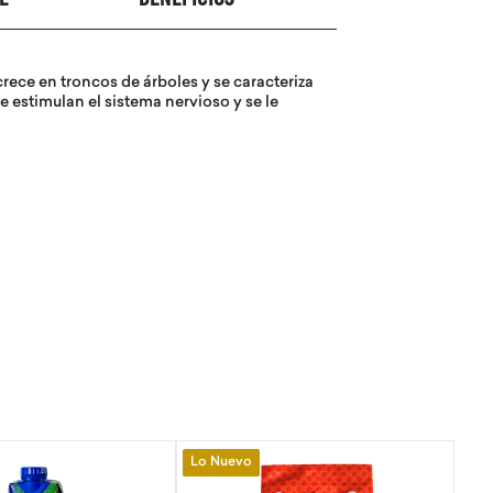
L
BENEFICIOS
ece en troncos de árboles y se caracteriza
e estimulan el sistema nervioso y se le
Lo Nuevo
-
10 %