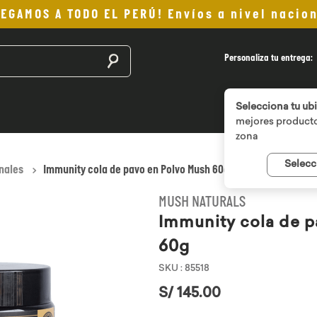
LEGAMOS A TODO EL PERÚ! Envíos a nivel nacion
Buscar productos
Personaliza tu entrega:
Selecciona tu ub
mejores producto
zona
Selecc
nales
Immunity cola de pavo en Polvo Mush 60g
MUSH NATURALS
Immunity cola de 
60g
SKU
:
85518
S/
145
.
00