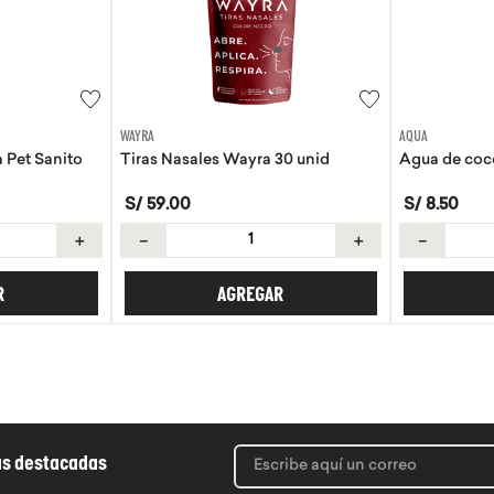
AQUA
EVITA
30 unid
Agua de coco Aqua 330ml
Tortillas de 
S/
8
.
50
S/
21
.
50
＋
－
＋
－
R
AGREGAR
ás destacadas