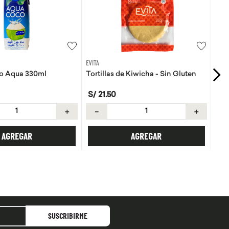
GOLI
Kiwicha - Sin Gluten
Gomas Vinagre de manzana Goli
S/
89
.
90
S/
99
.
89
＋
－
＋
AGREGAR
AGREGAR
SUSCRIBIRME