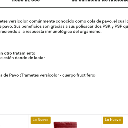
MODO DE USO
INFORMACIÓN NUTRICIONA
tes versicolor, comúnmente conocido como cola de pavo, el cual cr
e pavo. Sus beneficios son gracias a sus polisacáridos PSK y PSP qu
oreciendo a la respuesta inmunológica del organismo.
ún otro tratamiento
e estén dando de lactar
 de Pavo (Trametes versicolor - cuerpo fructifero)
Lo Nuevo
Lo Nuevo