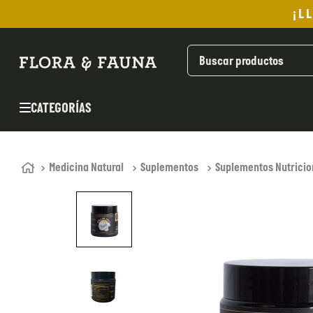
¡L
TÉRMINOS MÁS BUSCADOS
1
.
helado
2
.
pan
CATEGORÍAS
3
.
aceite oliva
4
.
kefir
5
.
pomadas sanito siempre
Medicina Natural
Suplementos
Suplementos Nutricio
6
.
yogurt
7
.
purita
8
.
cafe
9
.
chocolate
10
.
proteina