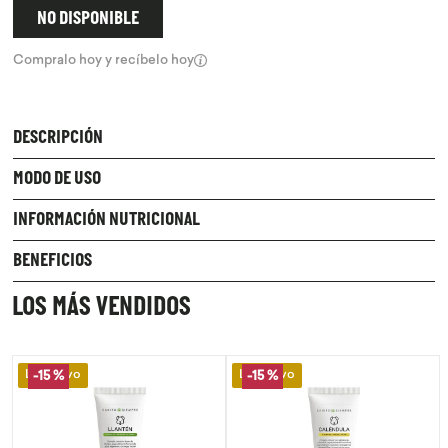
NO DISPONIBLE
9
.
chocolate
Compralo hoy y recíbelo hoy
10
.
proteina
DESCRIPCIÓN
MODO DE USO
INFORMACIÓN NUTRICIONAL
BENEFICIOS
LOS MÁS VENDIDOS
Lo Nuevo
Lo Nuevo
-
15 %
-
15 %