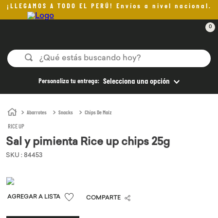
¡LLEGAMOS A TODO EL PERÚ! Envíos a nivel nacional.
0
¿Qué estás buscando hoy?
TÉRMINOS MÁS BUSCADOS
Personaliza tu entrega:
Selecciona una opción
1
.
helado
2
.
pan
Abarrotes
Snacks
Chips De Maíz
RICE UP
3
.
aceite oliva
Sal y pimienta Rice up chips 25g
4
.
pomadas sanito siempre
SKU
:
84453
5
.
kefir
6
.
purita
7
.
yogurt
COMPARTE
8
.
cafe