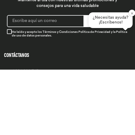
Mantente al día con nuestras últimas promociones y
consejos para una vida saludable
×
¿Necesitas ayuda?
SUSCRIBIRME
¡Escríbenos!
He leído y acepto los
Términos y Condiciones
Política de Privacidad
y la
Política
de uso de datos personales.
CONTÁCTANOS
934 990 745
hola@produsana
Nuestras tiendas
SERVICIO AL CLIENTE
INSTITUCIONAL