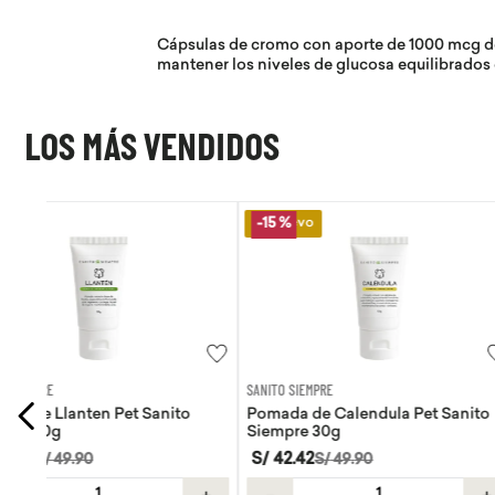
Cápsulas de cromo con aporte de 1000 mcg de e
mantener los niveles de glucosa equilibrados 
LOS MÁS VENDIDOS
Lo Nuevo
Lo Nuevo
-
15 %
SANITO SIEMPRE
WAYRA
Pomada de Calendula Pet Sanito
Tiras Nasales Wayra 
Siempre 30g
S/
42
.
42
S/
59
.
00
S/
49
.
90
＋
－
＋
－