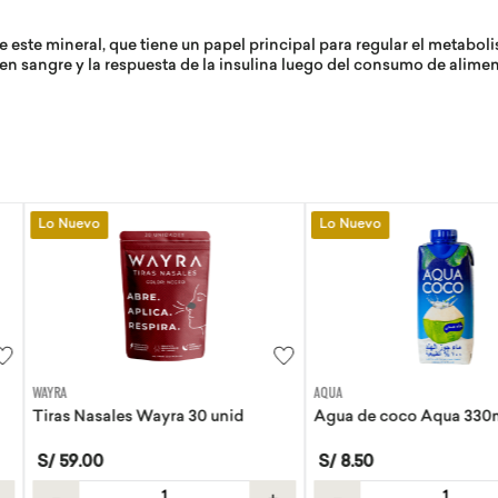
ste mineral, que tiene un papel principal para regular el metabol
en sangre y la respuesta de la insulina luego del consumo de alimen
Lo Nuevo
Lo Nuevo
AQUA
EVITA
30 unid
Agua de coco Aqua 330ml
Tortillas de 
S/
8
.
50
S/
21
.
50
＋
－
＋
－