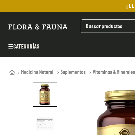
¡L
TÉRMINOS MÁS BUSCADOS
1
.
helado
2
.
pan
CATEGORÍAS
3
.
aceite oliva
4
.
kefir
5
.
pomadas sanito siempre
Medicina Natural
Suplementos
Vitaminas & Minerales
6
.
yogurt
7
.
purita
8
.
cafe
9
.
chocolate
10
.
proteina