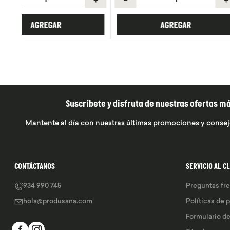
AGREGAR
AGREGA
Suscríbete y disfruta de nuestras ofertas m
Mantente al día con nuestras últimas promociones y consej
CONTÁCTANOS
SERVICIO AL C
934 990 745
Preguntas fr
hola@produsana.com
Políticas de 
Formulario d