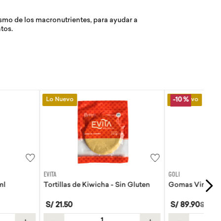
ismo de los macronutrientes, para ayudar a
tos.
Lo Nuevo
-
10 %
GOLI
Kiwicha - Sin Gluten
Gomas Vinagre de manzana Goli
S/
89
.
90
S/
99
.
89
＋
－
＋