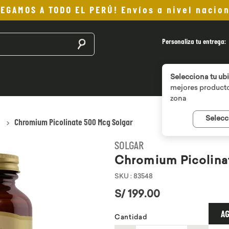
LEGAMOS A TODO EL PERÚ! Envíos a nivel nacion
Buscar productos
Personaliza tu entrega:
Selecciona tu ub
mejores producto
zona
Selecc
Chromium Picolinate 500 Mcg Solgar
SOLGAR
Chromium Picolina
SKU
:
83548
S/
199
.
00
AG
Cantidad