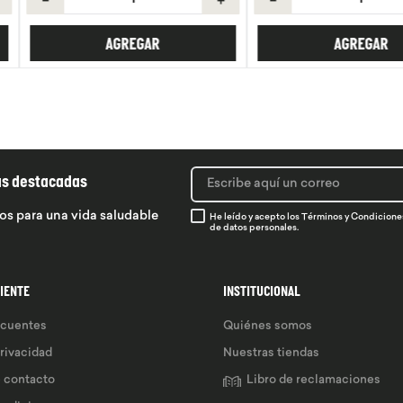
R
AGREGAR
ás destacadas
os para una vida saludable
He leído y acepto los
Términos y Condicione
de datos personales.
LIENTE
INSTITUCIONAL
ecuentes
Quiénes somos
privacidad
Nuestras tiendas
e contacto
Libro de reclamaciones