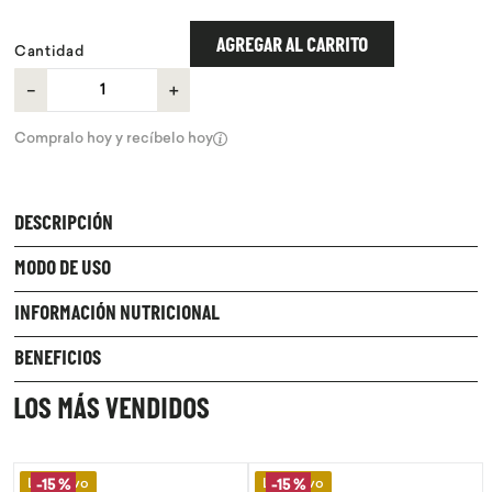
9
.
chocolate
AGREGAR AL CARRITO
Cantidad
10
.
proteina
－
＋
Compralo hoy y recíbelo hoy
DESCRIPCIÓN
MODO DE USO
INFORMACIÓN NUTRICIONAL
BENEFICIOS
LOS MÁS VENDIDOS
Lo Nuevo
Lo Nuevo
-
15 %
-
15 %