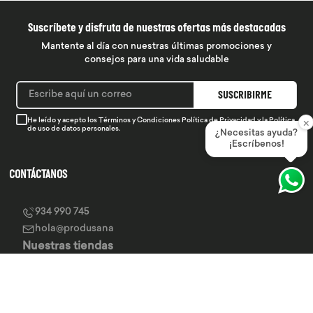
Suscríbete y disfruta de nuestras ofertas más destacadas
Mantente al día con nuestras últimas promociones y
consejos para una vida saludable
SUSCRIBIRME
×
He leído y acepto los
Términos y Condiciones
Política de Privacidad
y la
Política
de uso de datos personales.
¿Necesitas ayuda?
¡Escríbenos!
CONTÁCTANOS
934 990 745
hola@produsana
Nuestras tiendas