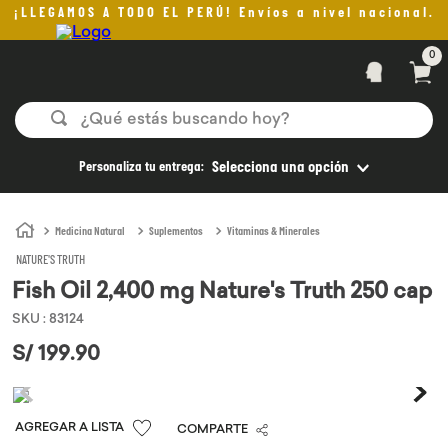
¡LLEGAMOS A TODO EL PERÚ! Envíos a nivel nacional.
0
¿Qué estás buscando hoy?
TÉRMINOS MÁS BUSCADOS
Personaliza tu entrega:
Selecciona una opción
1
.
helado
2
.
pan
Medicina Natural
Suplementos
Vitaminas & Minerales
NATURE'S TRUTH
3
.
aceite oliva
Fish Oil 2,400 mg Nature's Truth 250 cap
4
.
kefir
SKU
:
83124
5
.
pomadas sanito siempre
S/
199
.
90
6
.
yogurt
7
.
purita
COMPARTE
8
.
cafe