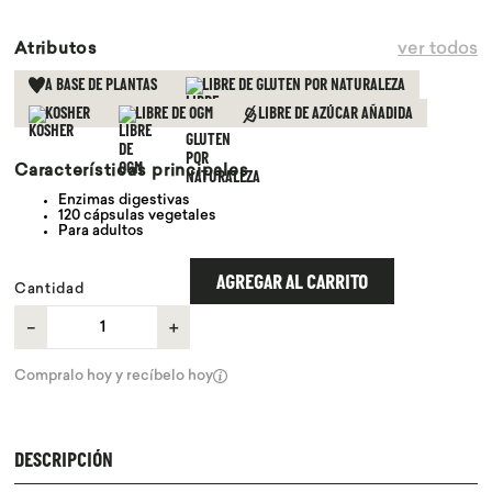
9
.
purita
ver todos
Atributos
10
.
proteina
A BASE DE PLANTAS
LIBRE DE GLUTEN POR NATURALEZA
KOSHER
LIBRE DE OGM
LIBRE DE AZÚCAR AÑADIDA
Características principales
Enzimas digestivas
120 cápsulas vegetales
Para adultos
AGREGAR AL CARRITO
Cantidad
－
＋
Compralo hoy y recíbelo hoy
DESCRIPCIÓN