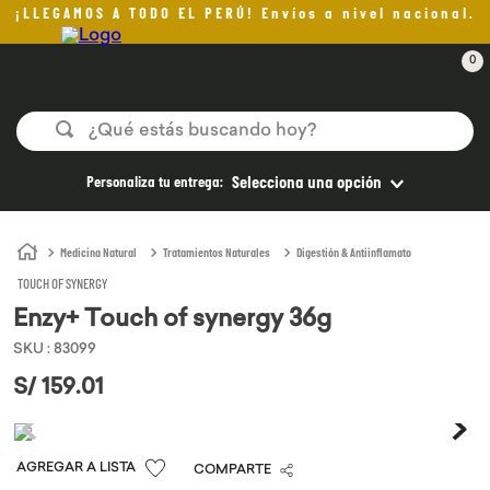
¡LLEGAMOS A TODO EL PERÚ! Envíos a nivel nacional.
0
¿Qué estás buscando hoy?
TÉRMINOS MÁS BUSCADOS
Personaliza tu entrega:
Selecciona una opción
1
.
helado
2
.
aceite oliva
Medicina Natural
Tratamientos Naturales
Digestión & Antiinflamato
TOUCH OF SYNERGY
3
.
pan
Enzy+ Touch of synergy 36g
4
.
kefir
SKU
:
83099
5
.
pomadas sanito siempre
S/
159
.
01
6
.
yogurt
7
.
chocolate
COMPARTE
8
.
cafe