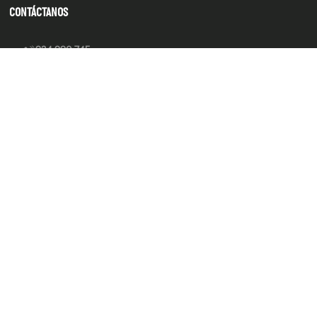
CONTÁCTANOS
934 990 745
hola@produsana
Nuestras tiendas
SERVICIO AL CLIENTE
INSTITUCIONAL
MEDIOS DE PAGO
Tienda 100% Segura