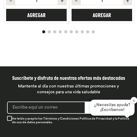
＋
－
＋
AGRE
REGAR
AGREGAR
Suscríbete y disfruta de nuestras ofertas más destacadas
Mantente al día con nuestras últimas promociones y
consejos para una vida saludable
×
¿Necesitas ayuda?
SUSCRIBIRME
¡Escríbenos!
He leído y acepto los
Términos y Condiciones
Política de Privacidad
y la
Política
de uso de datos personales.