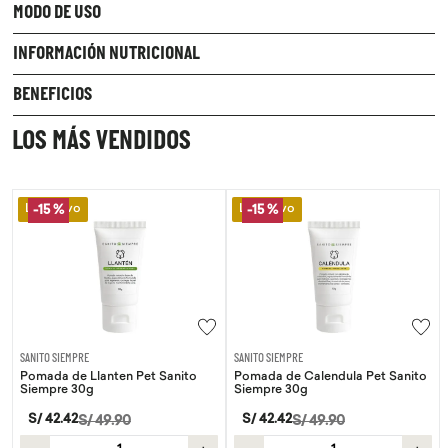
MODO DE USO
INFORMACIÓN NUTRICIONAL
BENEFICIOS
LOS MÁS VENDIDOS
Lo Nuevo
Lo Nuevo
-
15 %
SANITO SIEMPRE
WAYRA
nten Pet Sanito
Pomada de Calendula Pet Sanito
Tiras Nasales Way
Siempre 30g
S/
59
.
00
S/
42
.
42
9
.
90
S/
49
.
90
－