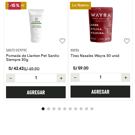
Lo Nuevo
Lo Nuevo
-
15 %
SANITO SIEMPRE
WAYRA
Pomada de Llanten Pet Sanito
Tiras Nasales Wayra 30 unid
Siempre 30g
S/
59
.
00
S/
42
.
42
S/
49
.
90
－
＋
－
＋
AGREGAR
AGREGAR