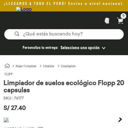
¡LLEGAMOS A TODO EL PERÚ! Envíos a nivel nacional.
0
¿Qué estás buscando hoy?
TÉRMINOS MÁS BUSCADOS
Personaliza tu entrega:
Selecciona una opción
1
.
helado
2
.
pan
Hogar Y Limpieza
Limpieza
Limpiapisos
FLOPP
3
.
aceite oliva
Limpiador de suelos ecológico Flopp 20
4
.
pomadas sanito siempre
capsulas
5
.
kefir
SKU
:
76177
6
.
purita
S/
27
.
40
7
.
yogurt
8
.
cafe