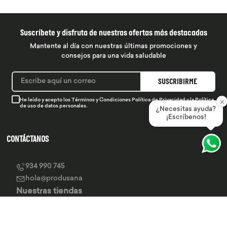
Suscríbete y disfruta de nuestras ofertas más destacadas
Mantente al día con nuestras últimas promociones y
consejos para una vida saludable
SUSCRIBIRME
×
He leído y acepto los
Términos y Condiciones
Política de Privacidad
y la
Política
de uso de datos personales.
¿Necesitas ayuda?
¡Escríbenos!
CONTÁCTANOS
934 990 745
hola@produsana
Nuestras tiendas