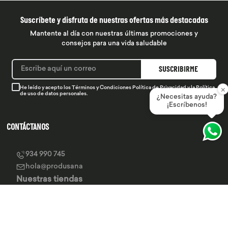
Suscríbete y disfruta de nuestras ofertas más destacadas
Mantente al día con nuestras últimas promociones y
consejos para una vida saludable
SUSCRIBIRME
×
He leído y acepto los
Términos y Condiciones
Política de Privacidad
y la
Política
de uso de datos personales.
¿Necesitas ayuda?
¡Escríbenos!
CONTÁCTANOS
934 990 745
hola@produsana
Nuestras tiendas