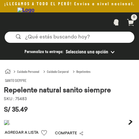
¡LLEGAMOS A TODO EL PERÚ! Envíos a nivel nacional.
0
¿Qué estás buscando hoy?
TÉRMINOS MÁS BUSCADOS
Personaliza tu entrega:
Selecciona una opción
1
.
helado
2
.
pan
Cuidado Personal
Cuidado Corporal
Repelentes
SANITO SIEMPRE
3
.
aceite oliva
Repelente natural sanito siempre
4
.
kefir
SKU
:
75483
5
.
pomadas sanito siempre
S/
35
.
49
6
.
yogurt
7
.
purita
COMPARTE
8
.
cafe