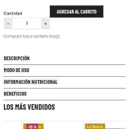
9
.
chocolate
AGREGAR AL CARRITO
Cantidad
10
.
proteina
－
＋
Compralo hoy y recíbelo hoy
DESCRIPCIÓN
MODO DE USO
INFORMACIÓN NUTRICIONAL
BENEFICIOS
LOS MÁS VENDIDOS
Lo Nuevo
Lo Nuevo
-
15 %