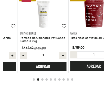
SANITO SIEMPRE
WAYRA
Pomada de Calendula Pet Sanito
Tiras Nasales Wayra 30 unid
Siempre 30g
S/
59
.
00
S/
42
.
42
S/
49
.
90
－
＋
＋
－
＋
AGREGAR
AGREGAR