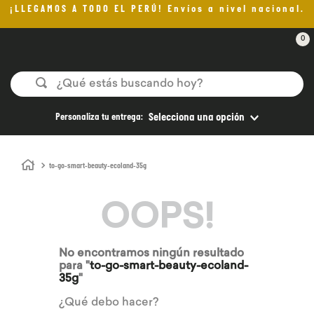
¡LLEGAMOS A TODO EL PERÚ! Envíos a nivel nacional.
0
¿Qué estás buscando hoy?
Personaliza tu entrega:
Selecciona una opción
to-go-smart-beauty-ecoland-35g
OOPS!
No encontramos ningún resultado
para "
to-go-smart-beauty-ecoland-
35g
"
¿Qué debo hacer?