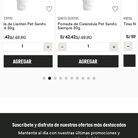
SANITO SIEMPRE
WAYRA
Pomada de Calendula Pet Sanito
Tiras Nasales Wayra 30 unid
Siempre 30g
S/
59
.
00
S/
42
.
42
S/
49
.
90
－
＋
＋
－
＋
AGREGAR
AGREGAR
Suscríbete y disfruta de nuestras ofertas más destacadas
Mantente al día con nuestras últimas promociones y