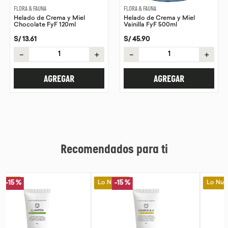
FLORA & FAUNA
FLORA & FAUNA
Helado de Crema y Miel
Helado de Crema y Miel
Chocolate FyF 120ml
Vainilla FyF 500ml
S/
13
.
61
S/
45
.
90
－
＋
－
＋
AGREGAR
AGREGAR
Recomendados para ti
Lo Nuevo
Lo Nuevo
-
15 %