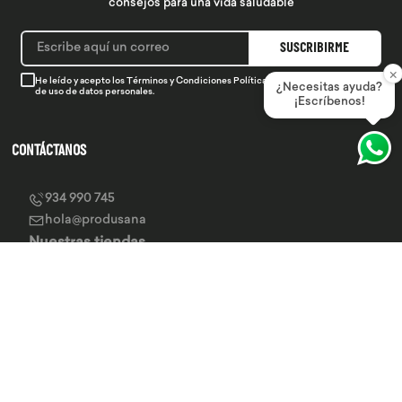
consejos para una vida saludable
SUSCRIBIRME
×
He leído y acepto los
Términos y Condiciones
Política de Privacidad
y la
Política
¿Necesitas ayuda?
de uso de datos personales.
¡Escríbenos!
CONTÁCTANOS
934 990 745
hola@produsana
Nuestras tiendas
SERVICIO AL CLIENTE
INSTITUCIONAL