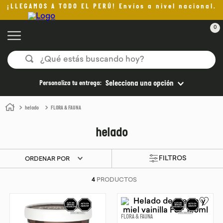
¡LLEGAMOS A TODO EL PERÚ! Envíos a nivel nacional.
0
¿Qué estás buscando hoy?
TÉRMINOS MÁS BUSCADOS
Personaliza tu entrega:
Selecciona una opción
1
.
helado
helado
FLORA & FAUNA
2
.
pan
helado
3
.
aceite oliva
4
.
kefir
ORDENAR POR
5
.
pomadas sanito siempre
4
PRODUCTOS
6
.
yogurt
7
.
purita
FLORA & FAUNA
8
.
cafe