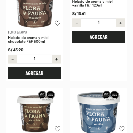
Helado de crema y miel
vainilla F&F 120ml
9
.
chocolate
S/
13
.
61
10
.
proteina
－
＋
FLORA & FAUNA
AGREGAR
Helado de crema y miel
chocolate F&F 500ml
S/
45
.
90
－
＋
AGREGAR