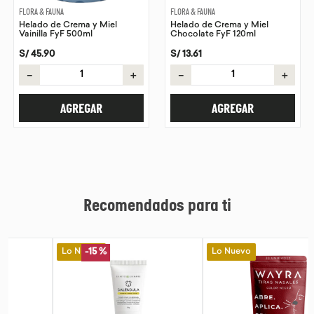
FLORA & FAUNA
FLORA & FAUNA
Helado de Crema y Miel
Helado de Crema y Miel
Vainilla FyF 500ml
Chocolate FyF 120ml
S/
45
.
90
S/
13
.
61
－
＋
－
＋
AGREGAR
AGREGAR
Recomendados para ti
Lo Nuevo
Lo Nuevo
-
15 %