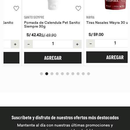
SANITO SIEMPRE
WAYRA
Pomada de Calendula Pet Sanito
Tiras Nasales Wayra 30 unid
Siempre 30g
S/
59
.
00
S/
42
.
42
S/
49
.
90
－
＋
－
＋
AGREGAR
AGREGAR
Suscríbete y disfruta de nuestras ofertas más destacadas
Mantente al día con nuestras últimas promociones y