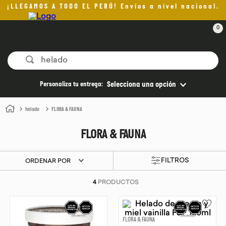
¡LLEGAMOS A TODO EL PERÚ! Envíos a nivel nacional.
0
¿Qué estás buscando hoy?
Personaliza tu entrega:
Selecciona una opción
helado
FLORA & FAUNA
FLORA & FAUNA
ORDENAR POR
4
PRODUCTOS
FLORA & FAUNA