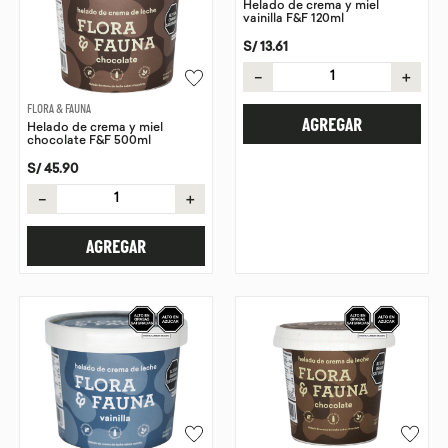
Helado de crema y miel
vainilla F&F 120ml
S/
13
.
61
－
＋
FLORA & FAUNA
AGREGAR
Helado de crema y miel
chocolate F&F 500ml
S/
45
.
90
－
＋
AGREGAR