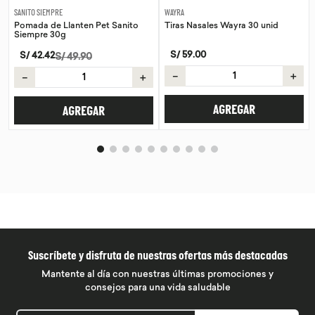
SANITO SIEMPRE
WAYRA
Pomada de Llanten Pet Sanito
Tiras Nasales Wayra 30 unid
Siempre 30g
S/
59
.
00
S/
42
.
42
S/
49
.
90
－
＋
－
＋
AGREGAR
AGREGAR
Suscríbete y disfruta de nuestras ofertas más destacadas
Mantente al día con nuestras últimas promociones y
consejos para una vida saludable