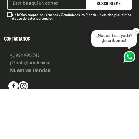
SUSCRIBIRME
He leído y acepto los
Términos y Condiciones
Política de Privacidad
y la
Política
de uso de datos personales.
×
¿Necesitas ayuda?
CONTÁCTANOS
¡Escríbenos!
934 990 745
hola@produsana
Nuestras tiendas
SERVICIO AL CLIENTE
INSTITUCIONAL