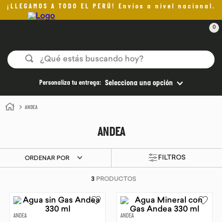
¡LLEGAMOS A TODO EL PERÚ! Envíos a nivel nacional.
0
¿Qué estás buscando hoy?
TÉRMINOS MÁS BUSCADOS
Personaliza tu entrega:
Selecciona una opción
1
.
helado
ANDEA
2
.
aceite oliva
ANDEA
3
.
pan
4
.
kefir
ORDENAR POR
5
.
pomadas sanito siempre
3
PRODUCTOS
6
.
yogurt
7
.
chocolate
ANDEA
ANDEA
8
.
cafe