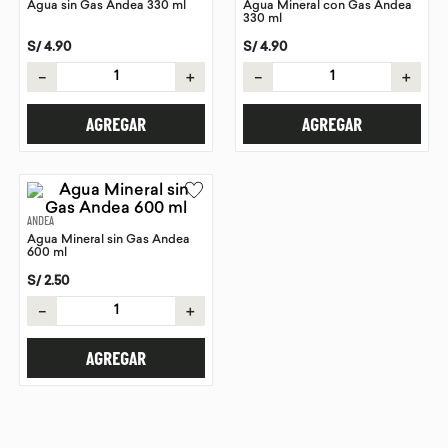
Agua sin Gas Andea 330 ml
Agua Mineral con Gas Andea
330 ml
9
.
purita
S/
4
.
90
S/
4
.
90
10
.
proteina
－
＋
－
＋
AGREGAR
AGREGAR
ANDEA
Agua Mineral sin Gas Andea
600 ml
S/
2
.
50
－
＋
AGREGAR