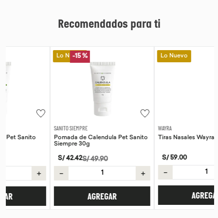
Recomendados para ti
Lo Nuevo
Lo Nuevo
-
15 %
SANITO SIEMPRE
WAYRA
Pomada de Calendula Pet Sanito
Tiras Nasales Wayra 30 unid
Siempre 30g
S/
59
.
00
S/
42
.
42
S/
49
.
90
－
＋
＋
－
＋
AGREGAR
AGREGAR