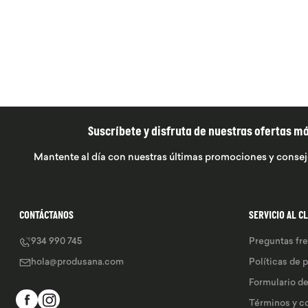
Suscríbete y disfruta de nuestras ofertas m
Mantente al día con nuestras últimas promociones y consej
CONTÁCTANOS
SERVICIO AL C
934 990 745
Preguntas fr
hola@produsana.com
Políticas de 
Formulario d
Términos y c