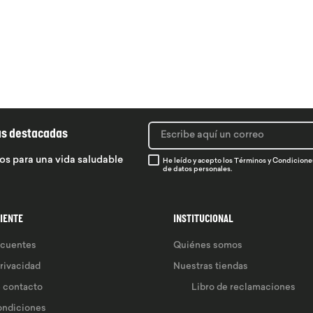
ás destacadas
os para una vida saludable
He leído y acepto los
Términos y Condicione
de datos personales.
LIENTE
INSTITUCIONAL
ecuentes
Quiénes somos
privacidad
Nuestras tiendas
e contacto
Libro de reclamaciones
ondiciones