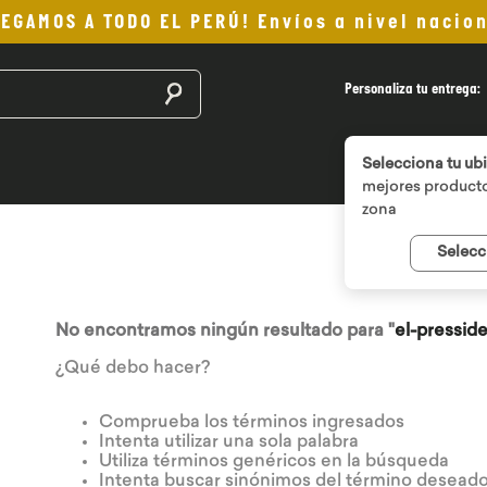
LEGAMOS A TODO EL PERÚ! Envíos a nivel nacion
Buscar productos
Personaliza tu entrega:
Selecciona tu ub
mejores producto
zona
Selecc
No encontramos ningún resultado para "
el-pressid
¿Qué debo hacer?
Comprueba los términos ingresados
Intenta utilizar una sola palabra
Utiliza términos genéricos en la búsqueda
Intenta buscar sinónimos del término desead