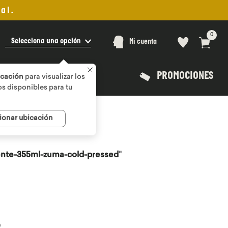
al.
0
Selecciona una opción
Mi cuenta
PROMOCIONES
icación
para visualizar los
s disponibles para tu
ionar ubicación
ente-355ml-zuma-cold-pressed
"
o